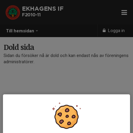
EKHAGENS IF
F2010-11
Logga in
Till hemsidan
Dold sida
Sidan du försöker nå är dold och kan endast nås av föreningens
administratörer.