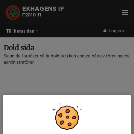
EKHAGENS IF
F2010-11
Logga in
Till hemsidan
Dold sida
Sidan du försöker nå är dold och kan endast nås av föreningens
administratörer.