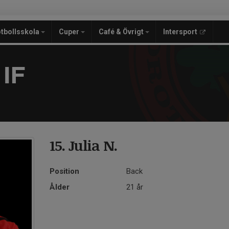
tbollsskola
Cuper
Café & Övrigt
Intersport
IF
15. Julia N.
Position
Back
Ålder
21 år