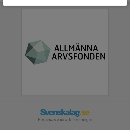
För
smarta
idrottsföreningar