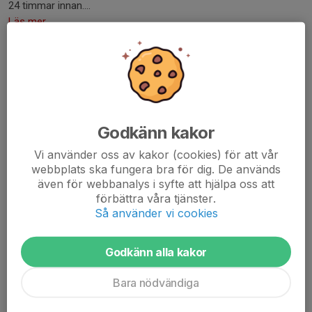
24 timmar innan....
Läs mer
Uppstart 2026
1 mar, 09:49
1 kommentar
Vill passa på att tacka alla som kom till föräldramötet, gick bra
och slutade med att vi nu har 5st ledare som kan hjälpa till på
Godkänn kakor
olika sätt runt laget.
Vi använder oss av kakor (cookies) för att vår
webbplats ska fungera bra för dig. De används
Sammanfattar kort vad som är viktigt nu.
även för webbanalys i syfte att hjälpa oss att
förbättra våra tjänster.
Jag personligen ligger...
Så använder vi cookies
Läs mer
Godkänn alla kakor
Bara nödvändiga