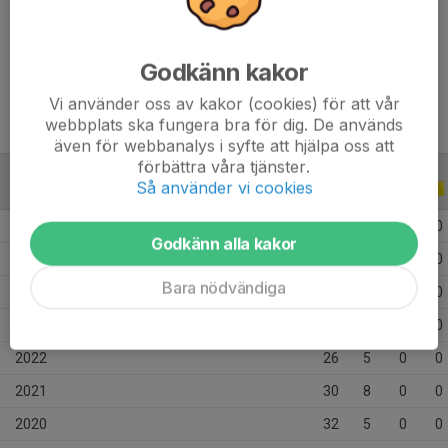
Position
Forward
Ålder
18 år
Godkänn kakor
Vi använder oss av kakor (cookies) för att vår
webbplats ska fungera bra för dig. De används
även för webbanalys i syfte att hjälpa oss att
förbättra våra tjänster.
Så använder vi cookies
ALLA SERIER
ALLA ÅR
2026
8
0
0
0
Godkänn alla kakor
2025
13
0
0
0
Bara nödvändiga
2024
20
0
0
0
2023
20
0
0
0
2022
26
5
0
0
2021
30
8
0
0
2020
32
5
0
0