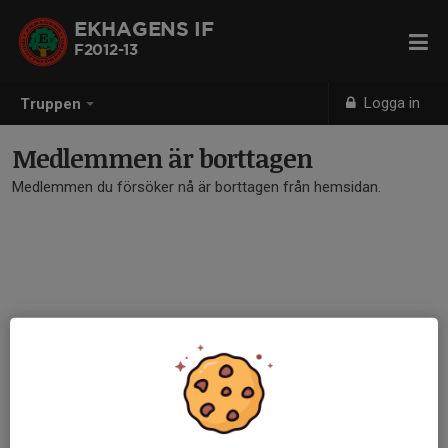
EKHAGENS IF
F2012-13
Logga in
Truppen
Medlemmen är borttagen
Medlemmen du försöker nå är borttagen från hemsidan.