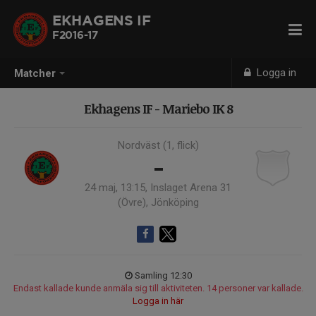
EKHAGENS IF
F2016-17
Logga in
Matcher
Ekhagens IF - Mariebo IK 8
Nordväst (1, flick)
-
24 maj, 13:15, Inslaget Arena 31
(Övre), Jönköping
Samling 12:30
Endast kallade kunde anmäla sig till aktiviteten. 14 personer var kallade.
Logga in här