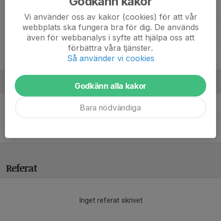
Godkänn kakor
Nike G.
Vi använder oss av kakor (cookies) för att vår
webbplats ska fungera bra för dig. De används
Siri B.
även för webbanalys i syfte att hjälpa oss att
förbättra våra tjänster.
Tilda S.
Så använder vi cookies
Ledare
Godkänn alla kakor
Luis da Silva
Ledare
Bara nödvändiga
Niklas Mouchard
Tränare
Referat
Inget referat skrivet