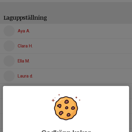
Laguppställning
Aya A.
Clara H.
Ella M.
Laura d.
Mariah A.
Melissa K.
Menessa A.