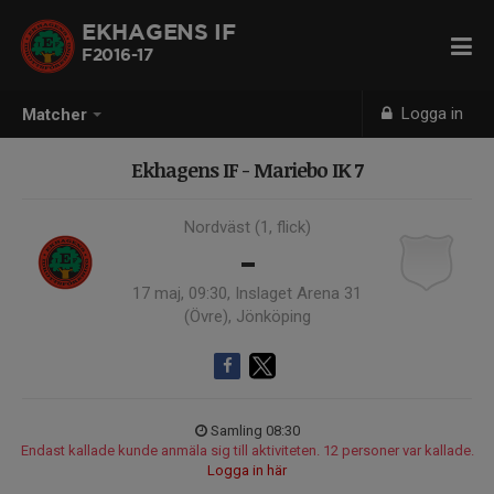
EKHAGENS IF
F2016-17
Logga in
Matcher
Ekhagens IF - Mariebo IK 7
Nordväst (1, flick)
-
17 maj, 09:30, Inslaget Arena 31
(Övre), Jönköping
Samling 08:30
Endast kallade kunde anmäla sig till aktiviteten. 12 personer var kallade.
Logga in här