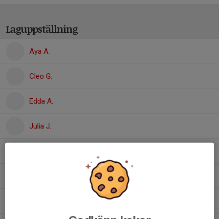
Laguppställning
Aya A.
Cleo G.
Edda A.
Julia J.
Maria S.
Maria T.
Mariah A.