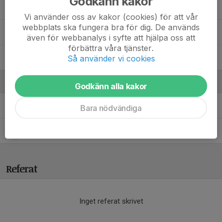
Godkänn kakor
Nellie B.
Vi använder oss av kakor (cookies) för att vår
webbplats ska fungera bra för dig. De används
Ottilia H.
även för webbanalys i syfte att hjälpa oss att
förbättra våra tjänster.
Siri B.
Så använder vi cookies
Ledare
Godkänn alla kakor
Marija Gustafsson
Tränare
Bara nödvändiga
Sara Holmeskär
Tränare
Referat
Inget referat skrivet