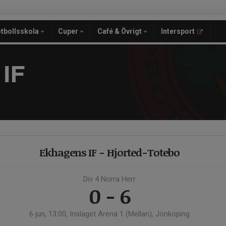
tbollsskola
Cuper
Café & Övrigt
Intersport
IF
Ekhagens IF - Hjorted-Totebo
Div 4 Norra Herr
0 - 6
6 jun, 13:00, Inslaget Arena 1 (Mellan), Jönköping