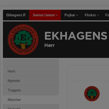
Ekhagens IF
Senior/Junior
Pojkar
Flickor
Fo
EKHAGENS 
Herr
Hem
Nyheter
Truppen
Matcher