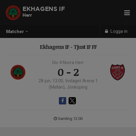
EKHAGENS IF
Herr
Logga in
Matcher
Ekhagens IF - Tjust IF FF
Div 4 Norra Herr
0 - 2
28 jun, 13:00, Inslaget Arena 1
(Mellan), Jönköping
Samling 12:00