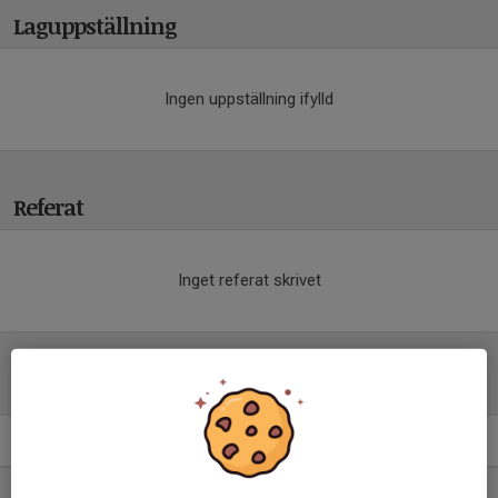
Laguppställning
Ingen uppställning ifylld
Referat
Inget referat skrivet
Tabell
Div 4 Norra Herr
M
+/-
P
1. Aneby SK
13
7
31