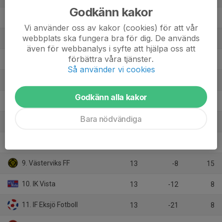
Godkänn kakor
2. Vimmerby IF
13
33
30
Vi använder oss av kakor (cookies) för att vår
webbplats ska fungera bra för dig. De används
3. Jönköping Torpa BK
13
17
27
även för webbanalys i syfte att hjälpa oss att
förbättra våra tjänster.
4. Hjorted-Totebo
13
17
26
Så använder vi cookies
5. Tranås FF
13
15
21
Godkänn alla kakor
6. Gullringens GOIF
13
-7
18
Bara nödvändiga
7. Mariebo IK
13
-4
17
8. Tjust IF FF
13
-7
15
9. Västerviks FF
13
-8
15
10. IK Vista
13
-12
8
11. IF Eksjö Fotboll
13
-21
8