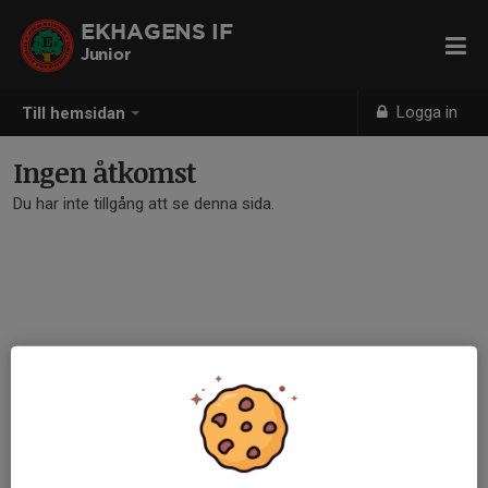
EKHAGENS IF
Junior
Logga in
Till hemsidan
Ingen åtkomst
Du har inte tillgång att se denna sida.