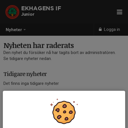
EKHAGENS IF
Junior
Logga in
Nyheter
Nyheten har raderats
Den nyhet du försöker nå har tagits bort av administratören.
Se tidigare nyheter nedan.
Tidigare nyheter
Det finns inga tidigare nyheter