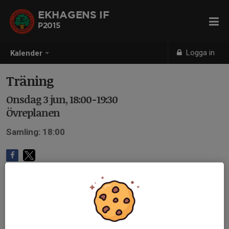
EKHAGENS IF
P2015
Logga in
Kalender
Träning
Onsdag 3 jun, 18:00-19:30
Övreplanen
Samling: 18:00