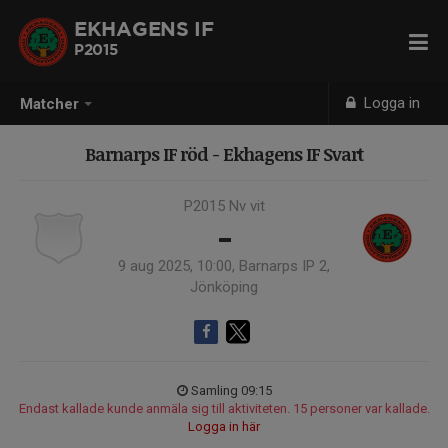
EKHAGENS IF
P2015
Logga in
Matcher
Barnarps IF röd - Ekhagens IF Svart
P2015 Nv vit
-
9 aug 2025, 10:00, Barnarps IP 2,
Jönköping
Samling 09:15
Endast kallade kunde anmäla sig till aktiviteten. 15 personer var kallade.
Logga in här