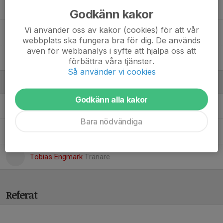
Olle B.
Godkänn kakor
Vi använder oss av kakor (cookies) för att vår
Shadi O.
webbplats ska fungera bra för dig. De används
även för webbanalys i syfte att hjälpa oss att
Sigge L.
förbättra våra tjänster.
Så använder vi cookies
Ledare
Godkänn alla kakor
Andreas Holm
Tränare
Bara nödvändiga
Kenneth Erlén
Tränare, kontaktperson
Tobias Engmark
Tränare
Referat