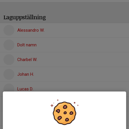
Laguppställning
Alessandro W.
Dolt namn
Charbel W.
Johan H.
Lucas D.
Lukas B.
Mattheus A.