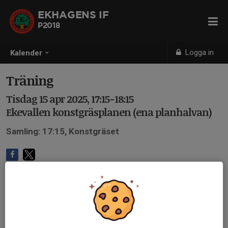
EKHAGENS IF
P2018
Logga in
Kalender
Träning
Tisdag 15 apr 2025, 17:15-18:15
Ekevallen konstgräsplanen (ena planhalvan)
Samling: 17:15, Konstgräset