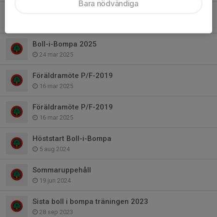
Bara nödvändiga
Uppstart Boll-i-Bompa 2025
21 apr 2025
Boll-i-Bompa 2025
24 mar 2025
Föräldramöte P/F-2019
16 mar 2025
Föräldramöte P/F-2019
16 mar 2025
Höststart Boll-i-Bompa
5 aug 2024
Sommaruppehåll
19 jun 2024
Sista boll i bompa träningen 2023
28 sep 2023