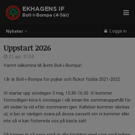
EKHAGENS IF
Boll-i-Bompa (4-5år)
Logga in
Nyheter
Uppstart 2026
21 apr, 21:04
Varmt välkomna till årets Boll-i-Bompa!
I år är Boll-i-Bompa för pojkar och flickor födda 2021-2022.
Vi startar upp söndagen 3 maj, 15.30-16.30. Vi kommer
förmodligen köra 6 söndagar i vår innan lite sommaruppehåll för
att sedan ta vid efter sommaren igen. Kallelser kommer skickas
ut, vi ber er vänligen svara på dessa oavsett om ni kommer eller
inte så vi kan förbereda oss på bästa sätt.
Då barnen är så pass små är alla föräldrar med som små ledare.