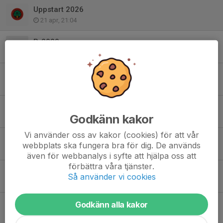
Uppstart 2026
21 apr, 21:04
P-2020
15 feb, 19:35
Tack för denna säsongen!
22 sep 2025
Avslutning/Inför 2026
Godkänn kakor
14 sep 2025
Vi använder oss av kakor (cookies) för att vår
Höststart Boll-i-Bompa
webbplats ska fungera bra för dig. De används
12 aug 2025
även för webbanalys i syfte att hjälpa oss att
förbättra våra tjänster.
Sommaruppehåll
Så använder vi cookies
16 jun 2025
Ledare 2026
Godkänn alla kakor
3 jun 2025