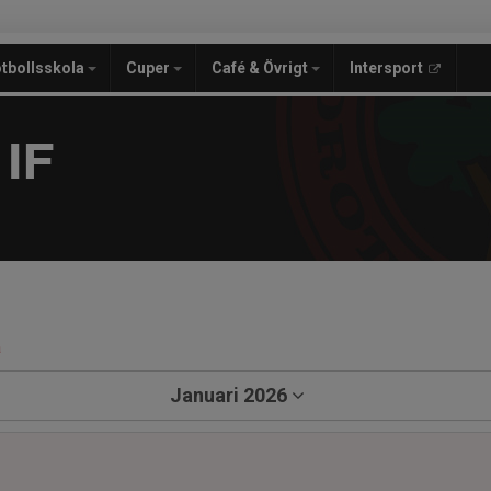
tbollsskola
Cuper
Café & Övrigt
Intersport
IF
a
Januari 2026