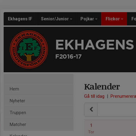
Ekhagens IF
Senior/Junior
Pojkar
Flickor
Fo
EKHAGENS 
F2016-17
Kalender
Hem
Gå till idag
|
Prenumerer
Nyheter
Truppen
Matcher
1
Tor