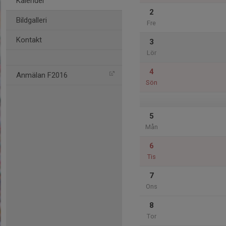
Kalender
2
Bildgalleri
Fre
Kontakt
3
Lör
4
Anmälan F2016
Sön
5
Mån
6
Tis
7
Ons
8
Tor