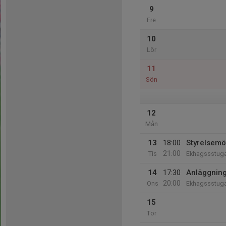
9
Fre
10
Lör
11
Sön
12
Mån
13
18:00
Styrelsemö
21:00
Tis
Ekhagssstug
14
17:30
Anläggnin
20:00
Ons
Ekhagssstug
15
Tor