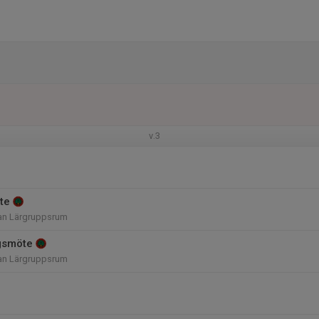
v.3
te
an Lärgruppsrum
gsmöte
an Lärgruppsrum