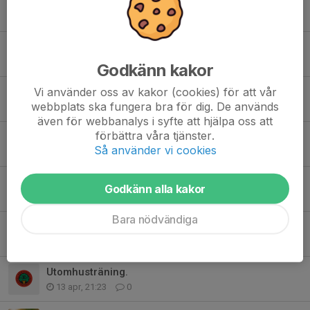
Bemanning Caféet vecka 23
28 maj, 19:26
18
Eko-Cup
20 maj, 21:15
0
Godkänn kakor
Vi använder oss av kakor (cookies) för att vår
Träning v.20
webbplats ska fungera bra för dig. De används
9 maj, 08:00
0
även för webbanalys i syfte att hjälpa oss att
förbättra våra tjänster.
Träning V.19
Så använder vi cookies
30 apr, 21:42
0
Utomhusträning 28/4
Godkänn alla kakor
25 apr, 10:43
0
Bara nödvändiga
FOLKETSPARK, EKO-CUP & STÄDA KLUBBSTUGAN
14 apr, 14:41
18
Utomhusträning.
13 apr, 21:23
0