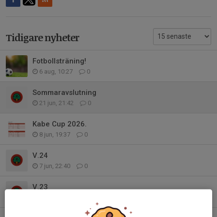
Tidigare nyheter
Fotbollsträning!
6 aug, 10:27
0
Sommaravslutning
21 jun, 21:42
0
Kabe Cup 2026.
8 jun, 19:37
0
V.24
7 jun, 22:40
0
V.23
30 maj, 14:42
0