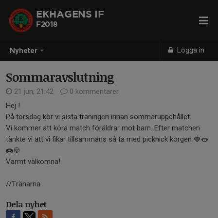
EKHAGENS IF
F2018
Logga in
Nyheter
Sommaravslutning
21 jun, 21:42
0 kommentarer
Hej !
På torsdag kör vi sista träningen innan sommaruppehållet.
Vi kommer att köra match föräldrar mot barn. Efter matchen
tänkte vi att vi fikar tillsammans så ta med picknick korgen 🍓🌭
🍩🍪
Varmt välkomna!
//Tränarna
Dela nyhet