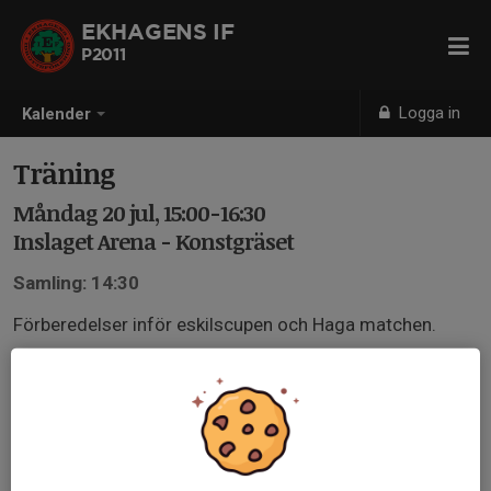
EKHAGENS IF
P2011
Logga in
Kalender
Träning
Måndag 20 jul, 15:00-16:30
Inslaget Arena - Konstgräset
Samling: 14:30
Förberedelser inför eskilscupen och Haga matchen.
Är du bortrest och kan ej delta så ansvarar du på att
svara på kallelsen.
Träningen kan byta plats till konstgräsplanen.