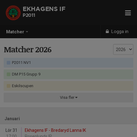
EKHAGENS IF
P2011
Logga in
Matcher
Matcher 2026
P2011 NV1
DM P15 Grupp 9
Eskilscupen
Visa
fler
Januari
Lör 31
Ekhagens IF - Bredaryd Lanna IK
17:00
Rosenlunds IP