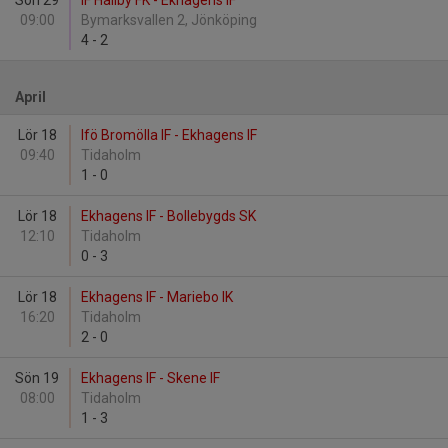
Sön 29
IF Hallby FK - Ekhagens IF
09:00
Bymarksvallen 2, Jönköping
4
-
2
April
Lör 18
Ifö Bromölla IF - Ekhagens IF
09:40
Tidaholm
1
-
0
Lör 18
Ekhagens IF - Bollebygds SK
12:10
Tidaholm
0
-
3
Lör 18
Ekhagens IF - Mariebo IK
16:20
Tidaholm
2
-
0
Sön 19
Ekhagens IF - Skene IF
08:00
Tidaholm
1
-
3