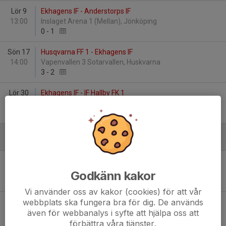
Lör 9
Ekhagens IF - Anderstorps IF
13:00
Inslaget Arena 1 (Mellan), Jönköping
0
-
1
Sön 17
Husqvarna FF 1 - Ekhagens IF
14:00
Vapenvallen 3 Sotarvallen, Huskvarna
3
-
2
Lör 30
Ekhagens IF - IF Hallby FK 1
13:00
Inslaget Arena 1 (Mellan), Jönköping
3
-
7
Juni
Ons 3
Habo IF 1 - Ekhagens IF
19:00
Slättens IP 3 (plan C), Habo
Godkänn kakor
4
-
7
Vi använder oss av kakor (cookies) för att vår
webbplats ska fungera bra för dig. De används
Sön 21
IK Tord 1 - Ekhagens IF
även för webbanalys i syfte att hjälpa oss att
10:00
Rosenlunds IP 3, Jönköping
3
-
0
förbättra våra tjänster.