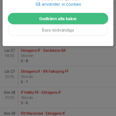
Så använder vi cookies
Fre 26
Ekhagens IF - Munkedals IF
13:00
Skövde
Godkänn alla kakor
4
-
2
Bara nödvändiga
Fre 26
Ekhagens IF - Sollentuna FK
18:00
Skövde
1
-
3
Lör 27
Ekhagens IF - Gerdskens BK
08:00
Skövde
0
-
8
Lör 27
Ekhagens IF - IFK Falköping FF
20:00
Skövde
6
-
1
Sön 28
IF Hallby FK - Ekhagens IF
09:00
Skövde
5
-
6
Sön 28
IFK Mariestad - Ekhagens IF