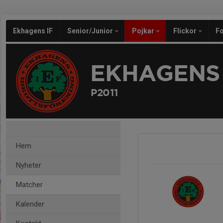
Ekhagens IF
Senior/Junior
Pojkar
Flickor
Fo
EKHAGENS 
P2011
Hem
Nyheter
Matcher
Kalender