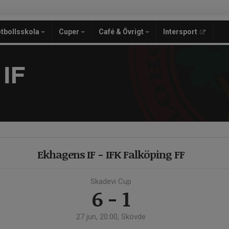
tbollsskola
Cuper
Café & Övrigt
Intersport
IF
Ekhagens IF - IFK Falköping FF
Skadevi Cup
6 - 1
27 jun, 20:00, Skövde