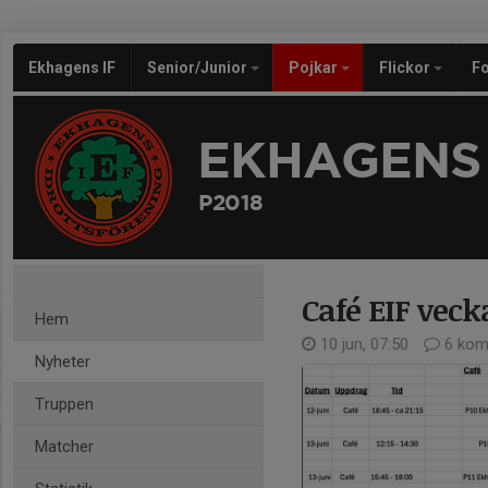
Ekhagens IF
Senior/Junior
Pojkar
Flickor
Fo
EKHAGENS 
P2018
Café EIF vecka
Hem
10 jun, 07:50
6 kom
Nyheter
Truppen
Matcher