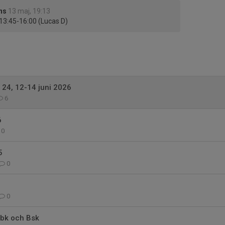
ns
13 maj, 19:13
 13:45-16:00 (Lucas D)
 24, 12-14 juni 2026
6
6
0
5
0
0
Ebk och Bsk