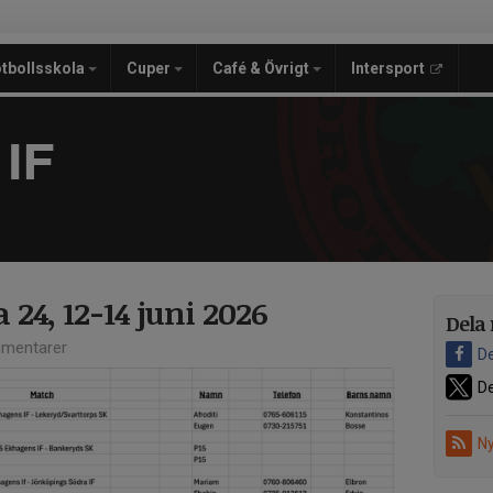
tbollsskola
Cuper
Café & Övrigt
Intersport
IF
 24, 12-14 juni 2026
Dela 
mentarer
De
De
Ny