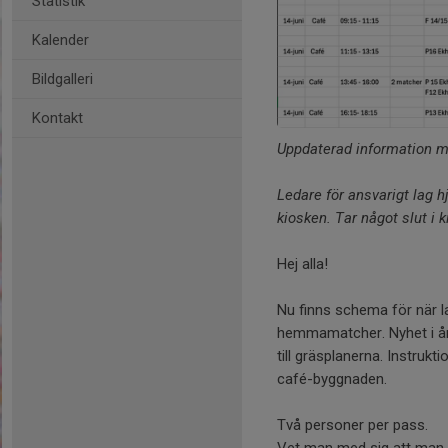
Statistik
Kalender
Bildgalleri
Kontakt
Uppdaterad information med
Ledare för ansvarigt lag h
kiosken. Tar något slut i 
Hej alla!
Nu finns schema för när 
hemmamatcher. Nyhet i år 
till gräsplanerna. Instrukt
café-byggnaden.
Två personer per pass.
Vet man med sig att man ha