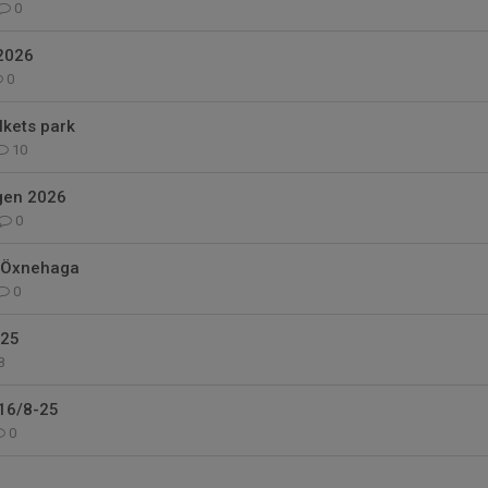
0
2026
0
lkets park
10
gen 2026
0
K Öxnehaga
0
025
8
16/8-25
0