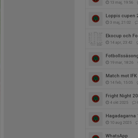
13 maj, 19:56
Loppis cupen 
3 maj, 21:02
Ekocup och Fo
14 apr, 23:42
Fotbollssäson
19 mar, 18:26
Match mot IF
14 feb, 15:05
Fright Night 2
4 okt 2025
Hagadagarna 
10 aug 2025
WhatsApp