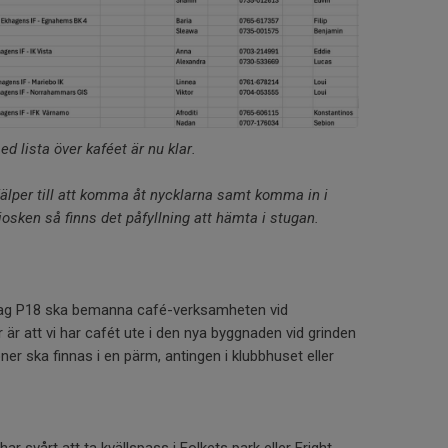
 lista över kaféet är nu klar.
jälper till att komma åt nycklarna samt komma in i
kiosken så finns det påfyllning att hämta i stugan.
lag P18 ska bemanna café-verksamheten vid
är att vi har cafét ute i den nya byggnaden vid grinden
ioner ska finnas i en pärm, antingen i klubbhuset eller
r svårt att ta kvällspass i Folkets park eller Fright