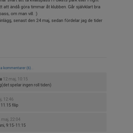
ätt att ändå göra timmar åt klubben. Går självklart bra
 pass, om man vill. :)
 inlägg, senast den 24 maj, sedan fördelar jag de tider
la kommentarer (6)...
ou
12 maj, 10:15
det spelar ingen roll tiden)
j, 12:46
 11.15 filip
 maj, 22:04
uni, 9:15-11:15