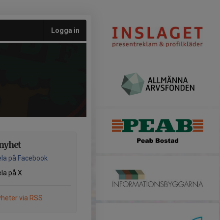
Logga in
nyhet
la på Facebook
la på X
heter via RSS