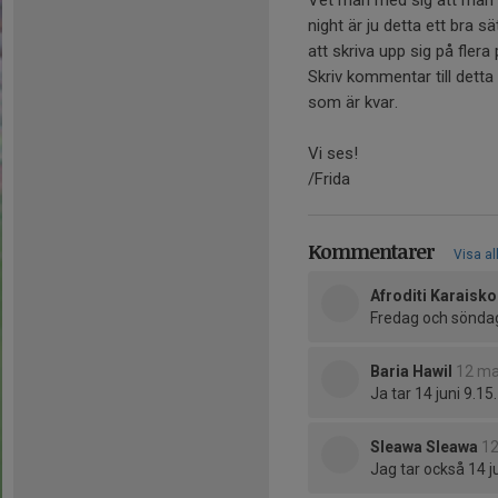
night är ju detta ett bra s
att skriva upp sig på flera
Skriv kommentar till detta
som är kvar.
Vi ses!
/Frida
Kommentarer
Visa al
Afroditi Karaisk
Fredag och söndag(
Baria Hawil
12 ma
Ja tar 14 juni 9.15.
Sleawa Sleawa
12
Jag tar också 14 j