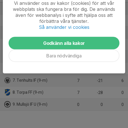
Vi använder oss av kakor (cookies) för att vår
1. Tabergs SK
webbplats ska fungera bra för dig. De används
8
27
20
även för webbanalys i syfte att hjälpa oss att
2. Ekhagens IF (9-m)
förbättra våra tjänster.
8
13
14
Så använder vi cookies
3. ÖIS/IK Vista U
8
6
13
Godkänn alla kakor
4. Hovslätts IK U (9-m)
8
-12
12
Bara nödvändiga
5. Månsarps IF
7
14
11
6. IF Hallby FK B (9-m)
7
1
10
7. Tenhults IF (9-m)
7
-21
6
8. Torpa FF (9-m)
7
-28
0
9. Mullsjö IF U (9-m)
0
0
0