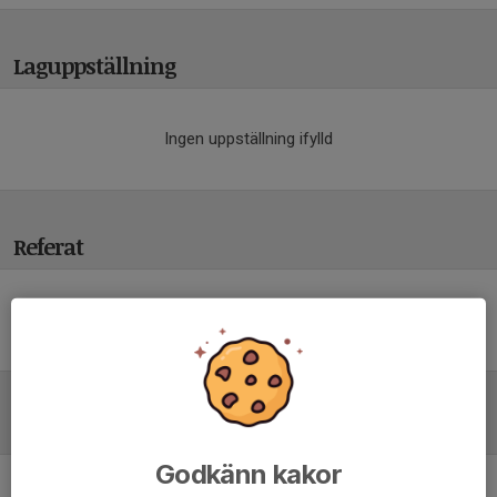
Laguppställning
Ingen uppställning ifylld
Referat
Inget referat skrivet
Tabell
Godkänn kakor
Div 5 JKPG Dam
M
+/-
P