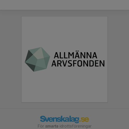
För
smarta
idrottsföreningar