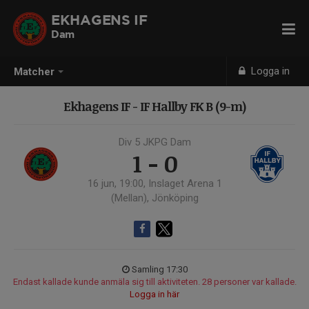
EKHAGENS IF
Dam
Logga in
Matcher
Ekhagens IF - IF Hallby FK B (9-m)
Div 5 JKPG Dam
1 - 0
16 jun, 19:00, Inslaget Arena 1
(Mellan), Jönköping
Samling 17:30
Endast kallade kunde anmäla sig till aktiviteten. 28 personer var kallade.
Logga in här