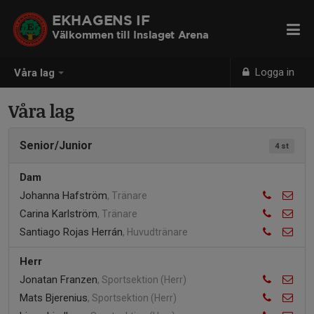
EKHAGENS IF
Välkommen till Inslaget Arena
Logga in
Våra lag
Våra lag
Senior/Junior
4 st
Dam
Johanna Hafström
, Tränare
Carina Karlström
, Tränare
Santiago Rojas Herrán
, Huvudtränare
Herr
Jonatan Franzen
, Sportsektion (Herr)
Mats Bjerenius
, Sportsektion (Herr)