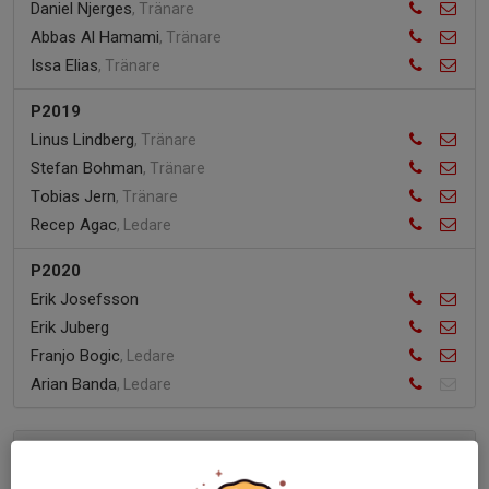
Daniel Njerges
, Tränare
Abbas Al Hamami
, Tränare
Issa Elias
, Tränare
P2019
Linus Lindberg
, Tränare
Stefan Bohman
, Tränare
Tobias Jern
, Tränare
Recep Agac
, Ledare
P2020
Erik Josefsson
Erik Juberg
Franjo Bogic
, Ledare
Arian Banda
, Ledare
Flickor
5 st