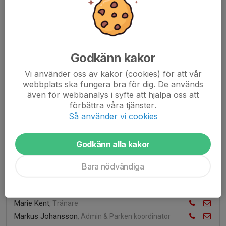
F2012-13
Martin Blomqvist
, Tränare
Henrik Isaksson
, Tränare
Godkänn kakor
F2014-15
Fredrik Ambjörnsson
, Tränare
Vi använder oss av kakor (cookies) för att vår
Markus Linnander
webbplats ska fungera bra för dig. De används
även för webbanalys i syfte att hjälpa oss att
Per Eklund
, Tränare
förbättra våra tjänster.
Niklas Mouchard
Så använder vi cookies
F2016-17
Marija Gustafsson
, Tränare
Godkänn alla kakor
Sara Holmeskär
, Tränare
Bara nödvändiga
Magnus Gyllemark
F2018
Marie Kent
, Tränare
Markus Johansson
, Admin & Parken koordinator