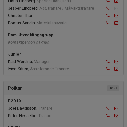
Linus Lindberg
, Sportsektion (Herr)
Jesper Lindberg
, Ass. tränare / Målvaktstränare
Christer Thor
Pontus Sandin
, Materialansvarig
Dam-Utvecklingsgrupp
Kontaktperson saknas
Junior
Kaid Werdina
, Manager
Ivica Situm
, Assisterande Tränare
Pojkar
10 st
P2010
Joel Davidsson
, Tränare
Peter Hesselbo
, Tränare