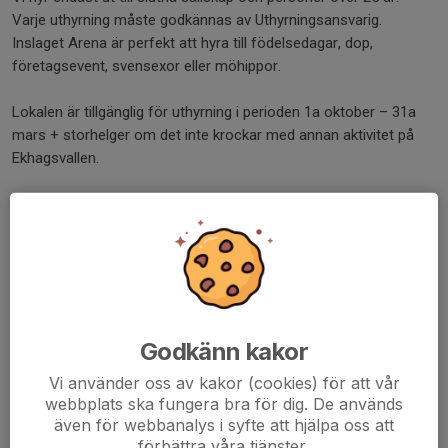
Varje uthyrning måste godkännas av Uthyrningsansvarig.
Inslaget Arena är perfekt att hyra till födelsedagar, dop,
företagsevent, svensexor eller möhippor.
Lokalen är tillgänglig för uthyrning i perioden 1a oktober – 31a
mars + storhelger om det inte krockar med annan aktivitet på
Ekhagsvallen.
För mer information kan ni gå in på dokumentet
Uthyrning av
klubbstugan
. Där finns även kontaktinformation.
Mvh Linus Lindberg, Uthyrningsansvarig klubbstuga Ekhagens IF
Godkänn kakor
Vi använder oss av kakor (cookies) för att vår
webbplats ska fungera bra för dig. De används
även för webbanalys i syfte att hjälpa oss att
förbättra våra tjänster.