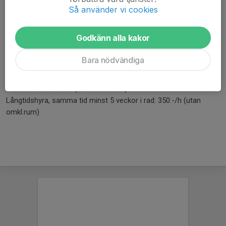
Så använder vi cookies
Intresserad av att hyra Konstgräsarenan (7-manna)?
Godkänn alla kakor
Kontakta Magnus Lindberg,
se kontakter
Bara nödvändiga
Konstgräsarenan
Timkostnad: 550:-/h (utan omkl.rum)
Långtidshyra, samma tid minst 5 veckor i rad: 350:-/h (utan
omkl.rum)