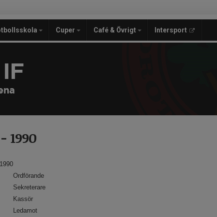
tbollsskola
Cuper
Café & Övrigt
Intersport
IF
ena
 - 1990
1990
Ordförande
Sekreterare
Kassör
Ledamot